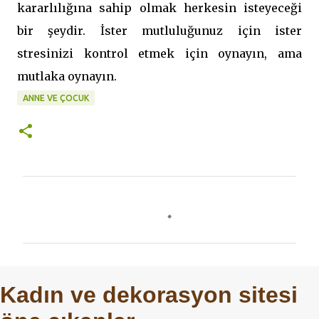
kararlılığına sahip olmak herkesin isteyeceği
bir şeydir. İster mutluluğunuz için ister
stresinizi kontrol etmek için oynayın, ama
mutlaka oynayın.
ANNE VE ÇOCUK
Y
o
r
u
m
Kadın ve dekorasyon sitesi
l
a