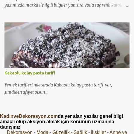
yazımızda marka ile ilgili bilgiler yanısıra Voila saç renk kataloğu
'nu da bulabileceksiniz...
Kakaolu kolay pasta tarifi
Yemek tarifleri nde sırada Kakaolu kolay pasta tarifi var,
şimdiden afiyet olsun...
KadınveDekorasyon.com
da yer alan yazılar genel bilgi
amaçlı olup aksiyon almak için konunun uzmanına
danışınız
Dekorasyon
-
Moda
-
Güzellik
-
Sağlık
-
İlişkiler
-
Anne ve