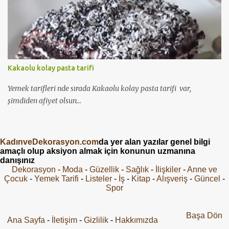
Kakaolu kolay pasta tarifi
Yemek tarifleri nde sırada Kakaolu kolay pasta tarifi var,
şimdiden afiyet olsun...
KadınveDekorasyon.com
da yer alan yazılar genel bilgi
amaçlı olup aksiyon almak için konunun uzmanına
danışınız
Dekorasyon
-
Moda
-
Güzellik
-
Sağlık
-
İlişkiler
-
Anne ve
Çocuk
-
Yemek Tarifi
-
Listeler
-
İş
-
Kitap
-
Alışveriş
-
Güncel
-
Spor
Başa Dön
Ana Sayfa
-
İletişim
-
Gizlilik
-
Hakkımızda