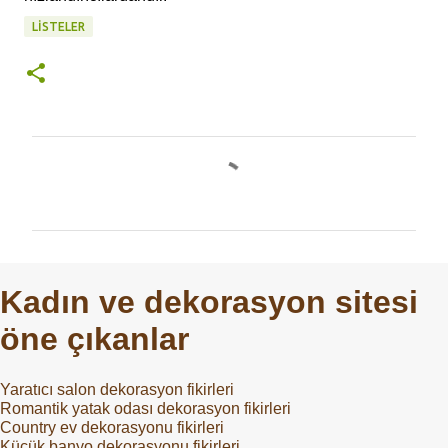
LISTELER
Y
o
r
u
m
Kadın ve dekorasyon sitesi
l
öne çıkanlar
a
r
Yaratıcı salon dekorasyon fikirleri
Romantik yatak odası dekorasyon fikirleri
Country ev dekorasyonu fikirleri
Küçük banyo dekorasyonu fikirleri