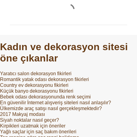
Y
o
r
u
m
Kadın ve dekorasyon sitesi
l
öne çıkanlar
a
r
Yaratıcı salon dekorasyon fikirleri
Romantik yatak odası dekorasyon fikirleri
Country ev dekorasyonu fikirleri
Küçük banyo dekorasyonu fikirleri
Bebek odası dekorasyonunda renk seçimi
En güvenilir İnternet alışveriş siteleri nasıl anlaşılır?
Ülkemizde araç satışı nasıl gerçekleşmektedir?
2017 Makyaj modası
Siyah noktalar nasıl geçer?
Kirpikleri uzatmak için öneriler
Yağlı saçlar için saç bakım önerileri