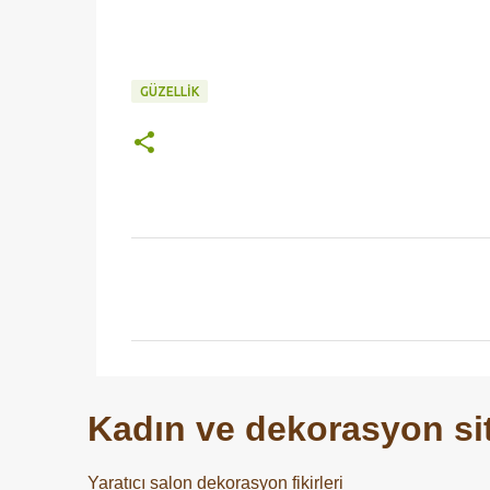
GÜZELLIK
Y
o
r
u
m
Kadın ve dekorasyon sit
l
a
Yaratıcı salon dekorasyon fikirleri
r