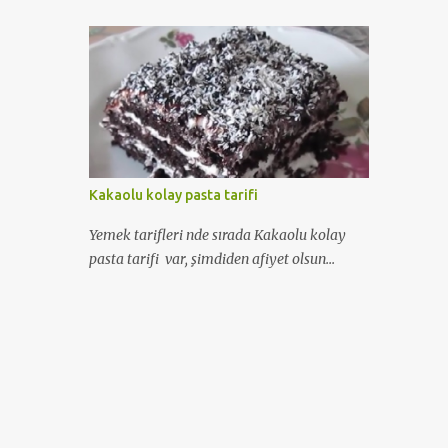
bilgiler yanısıra Voila saç renk kataloğu 'nu
da bulabileceksiniz...
Kakaolu kolay pasta tarifi
Yemek tarifleri nde sırada Kakaolu kolay
pasta tarifi var, şimdiden afiyet olsun...