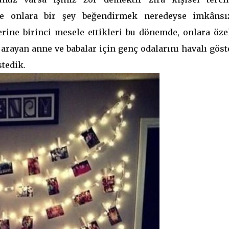
de onlara bir şey beğendirmek neredeyse imkânsız
ine birinci mesele ettikleri bu dönemde, onlara özel
arayan anne ve babalar için genç odalarını havalı gös
stedik.