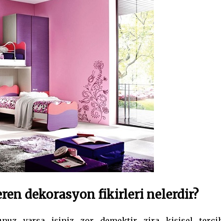
ren dekorasyon fikirleri nelerdir?
uz varsa işiniz zor demektir zira kişisel tercih