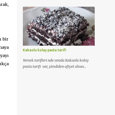
rak,
bilgiler yanısıra Voila saç renk kataloğu 'nu
da bulabileceksiniz...
 bir
emaya
Kakaolu kolay pasta tarifi
yayı
Yemek tarifleri nde sırada Kakaolu kolay
ukça
pasta tarifi var, şimdiden afiyet olsun...