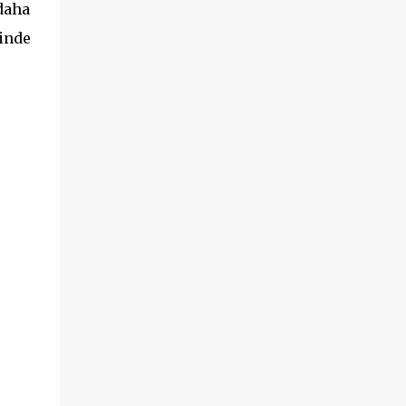
daha
inde