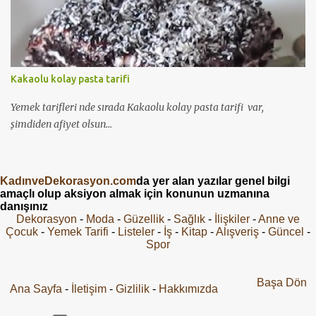
Kakaolu kolay pasta tarifi
Yemek tarifleri nde sırada Kakaolu kolay pasta tarifi var,
şimdiden afiyet olsun...
KadınveDekorasyon.com
da yer alan yazılar genel bilgi
amaçlı olup aksiyon almak için konunun uzmanına
danışınız
Dekorasyon
-
Moda
-
Güzellik
-
Sağlık
-
İlişkiler
-
Anne ve
Çocuk
-
Yemek Tarifi
-
Listeler
-
İş
-
Kitap
-
Alışveriş
-
Güncel
-
Spor
Başa Dön
Ana Sayfa
-
İletişim
-
Gizlilik
-
Hakkımızda