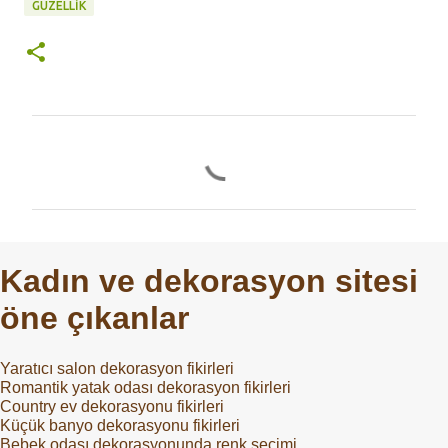
GÜZELLIK
Y
o
r
u
m
Kadın ve dekorasyon sitesi
l
öne çıkanlar
a
r
Yaratıcı salon dekorasyon fikirleri
Romantik yatak odası dekorasyon fikirleri
Country ev dekorasyonu fikirleri
Küçük banyo dekorasyonu fikirleri
Bebek odası dekorasyonunda renk seçimi