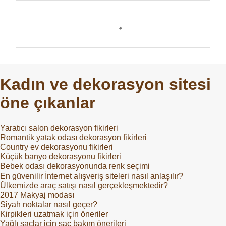
Y
o
r
u
m
Kadın ve dekorasyon sitesi
l
öne çıkanlar
a
r
Yaratıcı salon dekorasyon fikirleri
Romantik yatak odası dekorasyon fikirleri
Country ev dekorasyonu fikirleri
Küçük banyo dekorasyonu fikirleri
Bebek odası dekorasyonunda renk seçimi
En güvenilir İnternet alışveriş siteleri nasıl anlaşılır?
Ülkemizde araç satışı nasıl gerçekleşmektedir?
2017 Makyaj modası
Siyah noktalar nasıl geçer?
Kirpikleri uzatmak için öneriler
Yağlı saçlar için saç bakım önerileri