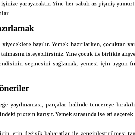
 işinize yarayacaktır. Yine her sabah az pişmiş yumurt
lar.
azırlamak
 yiyeceklere bayılır. Yemek hazırlarken, çocuktan ya
tatmasını isteyebilirsiniz. Yine çocuk ile birlikte alışv
endisinin seçmesini sağlamak, yemesi için uygun fır
öneriler
ğe yayılmaması, parçalar halinde tencereye bırakıl
indeki protein karışır. Yemek sırasında ise eti seçerek 
in, etin değişik baharatlar ile zenginleştirilmesi ta