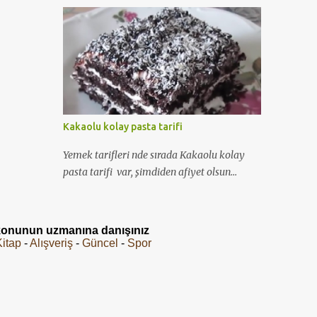
bilgiler yanısıra Voila saç renk kataloğu 'nu
da bulabileceksiniz...
Kakaolu kolay pasta tarifi
Yemek tarifleri nde sırada Kakaolu kolay
pasta tarifi var, şimdiden afiyet olsun...
n konunun uzmanına danışınız
Kitap
-
Alışveriş
-
Güncel
-
Spor