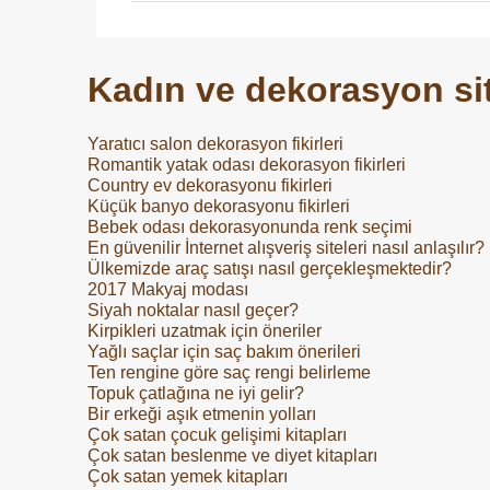
u
m
Kadın ve dekorasyon sit
l
a
Yaratıcı salon dekorasyon fikirleri
r
Romantik yatak odası dekorasyon fikirleri
Country ev dekorasyonu fikirleri
Küçük banyo dekorasyonu fikirleri
Bebek odası dekorasyonunda renk seçimi
En güvenilir İnternet alışveriş siteleri nasıl anlaşılır?
Ülkemizde araç satışı nasıl gerçekleşmektedir?
2017 Makyaj modası
Siyah noktalar nasıl geçer?
Kirpikleri uzatmak için öneriler
Yağlı saçlar için saç bakım önerileri
Ten rengine göre saç rengi belirleme
Topuk çatlağına ne iyi gelir?
Bir erkeği aşık etmenin yolları
Çok satan çocuk gelişimi kitapları
Çok satan beslenme ve diyet kitapları
Çok satan yemek kitapları