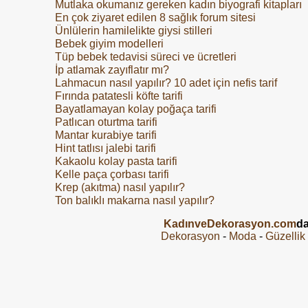
Mutlaka okumanız gereken kadın biyografi kitapları
En çok ziyaret edilen 8 sağlık forum sitesi
Ünlülerin hamilelikte giysi stilleri
Bebek giyim modelleri
Tüp bebek tedavisi süreci ve ücretleri
İp atlamak zayıflatır mı?
Lahmacun nasıl yapılır? 10 adet için nefis tarif
Fırında patatesli köfte tarifi
Bayatlamayan kolay poğaça tarifi
Patlıcan oturtma tarifi
Mantar kurabiye tarifi
Hint tatlısı jalebi tarifi
Kakaolu kolay pasta tarifi
Kelle paça çorbası tarifi
Krep (akıtma) nasıl yapılır?
Ton balıklı makarna nasıl yapılır?
KadınveDekorasyon.com
da
Dekorasyon
-
Moda
-
Güzellik