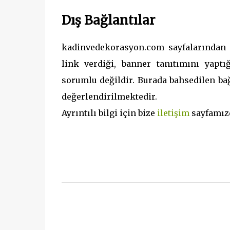
Dış Bağlantılar
kadinvedekorasyon.com sayfalarından f
link verdiği, banner tanıtımını yaptığ
sorumlu değildir. Burada bahsedilen ba
değerlendirilmektedir.
Ayrıntılı bilgi için bize
iletişim
sayfamızd
Y
o
r