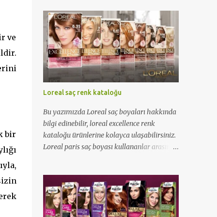
ir ve
ldir.
rini
Loreal saç renk kataloğu
Bu yazımızda Loreal saç boyaları hakkında
bilgi edinebilir, loreal excellence renk
k bir
kataloğu ürünlerine kolayca ulaşabilirsiniz.
Loreal paris saç boyası kullananlar arasına
lığı
katılmak için yazımızı okuyabilirsiniz...
yla,
izin
rerek