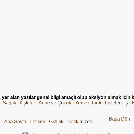
 yer alan yazılar genel bilgi amaçlı olup aksiyon almak içi
-
Sağlık
-
İlişkiler
-
Anne ve Çocuk
-
Yemek Tarifi
-
Listeler
-
İş
-
Başa Dön
Ana Sayfa
-
İletişim
-
Gizlilik
-
Hakkımızda