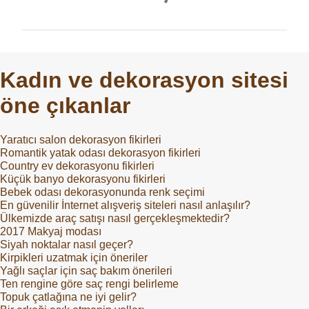
o
r
u
m
Kadın ve dekorasyon sitesi
l
öne çıkanlar
a
r
Yaratıcı salon dekorasyon fikirleri
Romantik yatak odası dekorasyon fikirleri
Country ev dekorasyonu fikirleri
Küçük banyo dekorasyonu fikirleri
Bebek odası dekorasyonunda renk seçimi
En güvenilir İnternet alışveriş siteleri nasıl anlaşılır?
Ülkemizde araç satışı nasıl gerçekleşmektedir?
2017 Makyaj modası
Siyah noktalar nasıl geçer?
Kirpikleri uzatmak için öneriler
Yağlı saçlar için saç bakım önerileri
Ten rengine göre saç rengi belirleme
Topuk çatlağına ne iyi gelir?